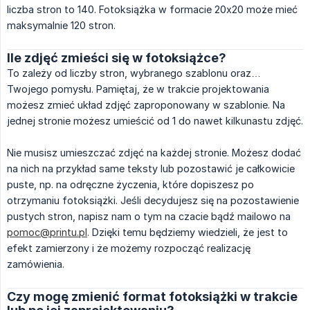
liczba stron to 140. Fotoksiążka w formacie 20x20 może mieć
maksymalnie 120 stron.
Ile zdjęć zmieści się w fotoksiążce?
To zależy od liczby stron, wybranego szablonu oraz…
Twojego pomysłu. Pamiętaj, że w trakcie projektowania
możesz zmieć układ zdjęć zaproponowany w szablonie. Na
jednej stronie możesz umieścić od 1 do nawet kilkunastu zdjęć.
Nie musisz umieszczać zdjęć na każdej stronie. Możesz dodać
na nich na przykład same teksty lub pozostawić je całkowicie
puste, np. na odręczne życzenia, które dopiszesz po
otrzymaniu fotoksiążki. Jeśli decydujesz się na pozostawienie
pustych stron, napisz nam o tym na czacie bądź mailowo na
pomoc@printu.pl
. Dzięki temu będziemy wiedzieli, że jest to
efekt zamierzony i że możemy rozpocząć realizację
zamówienia.
Czy mogę zmienić format fotoksiążki w trakcie