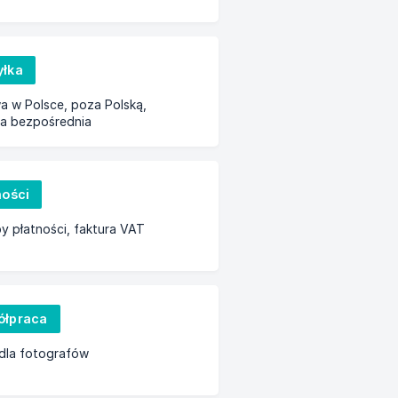
łka
a w Polsce, poza Polską,
a bezpośrednia
ności
 płatności, faktura VAT
łpraca
dla fotografów