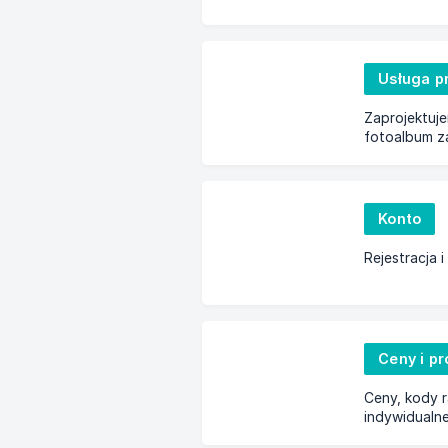
Usługa p
Zaprojektuje
fotoalbum z
Konto
Rejestracja 
Ceny i p
Ceny, kody 
indywidualn