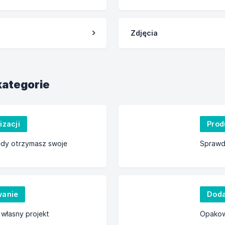
Zdjęcia
kategorie
izacji
Prod
edy otrzymasz swoje
Sprawd
wanie
Doda
własny projekt
Opakow