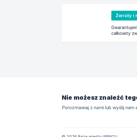
Zwroty i
Gwarantujem
całkowity zw
Nie możesz znaleźć teg
Porozmawiaj z nami lub wyślij nam e
© 2026 Baza wiedzy PRINTU