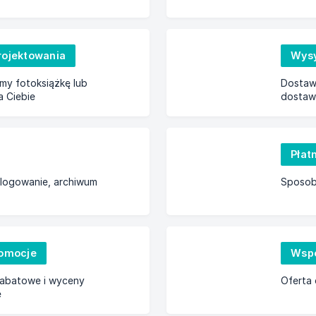
rojektowania
Wysy
my fotoksiążkę lub
Dostaw
a Ciebie
dostaw
Płat
i logowanie, archiwum
Sposoby
romocje
Wspó
rabatowe i wyceny
Oferta 
e