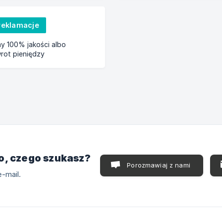
 reklamacje
y 100% jakości albo
rot pieniędzy
o, czego szukasz?
Porozmawiaj z nami
-mail.