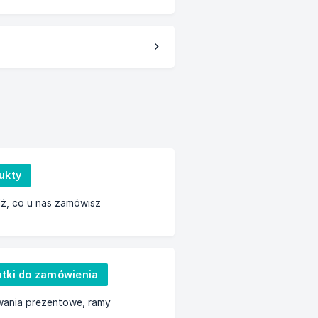
ukty
ź, co u nas zamówisz
tki do zamówienia
ania prezentowe, ramy