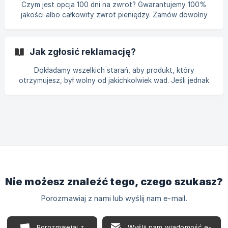
zewnątrz (rozdarcie, przemoczenie, wgniecenia): Nie
Czym jest opcja 100 dni na zwrot? Gwarantujemy 100%
przyjmuj przesyłki bez zgłoszenia zastrzeżeń. Poproś
jakości albo całkowity zwrot pieniędzy. Zamów dowolny
kuriera o spisanie protokołu szkody. Protokoły
produkt w Printu bez żadnego ryzyka. Dajemy Ci aż 100 dni
sporządzane s
na zwrot (bez konieczności podawania przyczyny). Jakie
produkty można zwrócić? Wszystkie fotoprodukty Printu
Jak zgłosić reklamację?
są objęte gwarancją jakości. ||| Gwarancja jakości nie
obejmuje zamówień powyżej 3 sztuk tego samego
Dokładamy wszelkich starań, aby produkt, który
produktu złożonych w jednym zamówieniu (z wyjątkiem
otrzymujesz, był wolny od jakichkolwiek wad. Jeśli jednak
skorzystania z oferty szkolnej - wszystkie zamówienia
chcesz zgłosić reklamację, skontaktuj się z nami na czacie
bądź mailowo na pomoc@printu.pl. Twoja wiadomość
powinna zawierać: numer zamówienia, krótki opis sytuacji,
zdjęcia obrazujące powód reklamacji (zdjęcie produktu,
opakowania firmowego oraz opakowania zewnętrznego),
protokół szkody, jeśli reklamujesz przesyłkę uszkodzoną w
transporcie. || Twoją reklamację rozpatrz
Nie możesz znaleźć tego, czego szukasz?
Porozmawiaj z nami lub wyślij nam e-mail.
Porozmawiaj z
Wyślij nam wiadomość e-