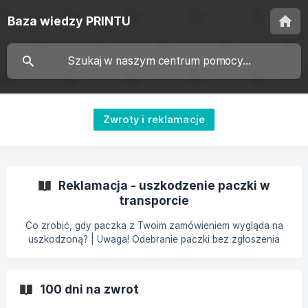
Baza wiedzy PRINTU
Zwroty i reklamacje
Reklamacja - uszkodzenie paczki w
transporcie
Co zrobić, gdy paczka z Twoim zamówieniem wygląda na
uszkodzoną? | Uwaga! Odebranie paczki bez zgłoszenia
zastrzeżeń jest równoznaczne z potwierdzeniem, że
przesyłka nie posiada widocznych uszkodzeń
zewnętrznych. W takiej sytuacji nie będziemy mogli złożyć
100 dni na zwrot
reklamacji u przewoźnika. Jeśli paczka jest uszkodzona z