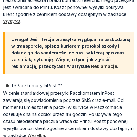
niezastania adresata i braku kontaktu telefonicznego przesyłka
jest zwracana do Printu. Koszt ponownej wysyłki pokrywa
klient zgodnie z cennikiem dostawy dostępnym w zakładce
Wysyłka
.
Uwaga! Jeśli Twoja przesyłka wygląda na uszkodzoną
w transporcie, spisz z kurierem protokół szkody i
dołącz go do wiadomości do nas, w której opiszesz
zaistniałą sytuację. Więcej o tym, jak zgłosić
reklamację, przeczytasz w artykule
Reklamacje
.
**Paczkomaty InPost **
W cenie standardowej przesyłki Paczkomatem InPost
zawierają się powiadomienia poprzez SMS oraz e-mail. Od
momentu umieszczenia paczki w skrytce w Paczkomacie
oczekuje ona na odbiór przez 48 godzin. Po upływie tego
czasu nieodebrana paczka wraca do Printu. Koszt ponownej
wysyłki ponosi klient zgodnie z cennikiem dostawy dostępnym
w zakładce
Wysyłka
.